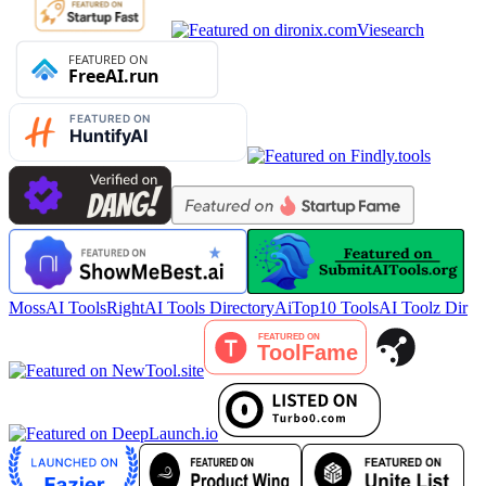
Viesearch
MossAI Tools
RightAI Tools Directory
AiTop10 Tools
AI Toolz Dir