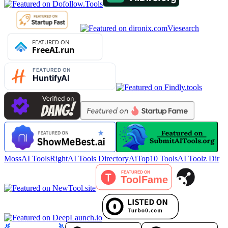
Viesearch
MossAI Tools
RightAI Tools Directory
AiTop10 Tools
AI Toolz Dir