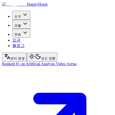
HappyHorse
도구
모델
무료
요금
블로그
언어 변경
모드 전환
Ranked
#1
on Artificial Analysis Video Arena