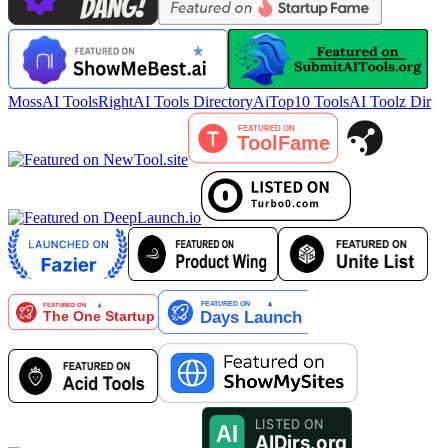
MossAI Tools
RightAI Tools Directory
AiTop10 Tools
AI Toolz Dir