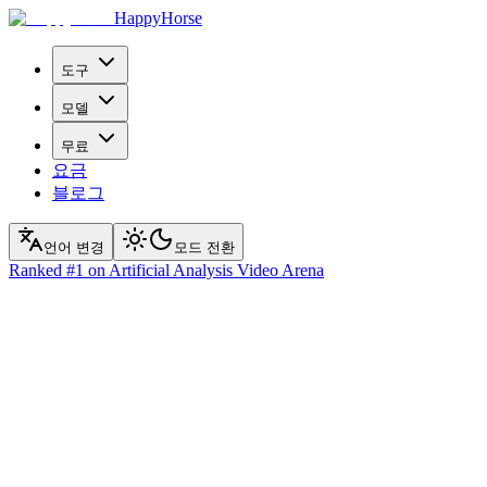
HappyHorse
도구
모델
무료
요금
블로그
언어 변경
모드 전환
Ranked
#1
on Artificial Analysis Video Arena