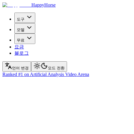
HappyHorse
도구
모델
무료
요금
블로그
언어 변경
모드 전환
Ranked
#1
on Artificial Analysis Video Arena