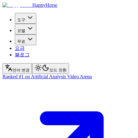
HappyHorse
도구
모델
무료
요금
블로그
언어 변경
모드 전환
Ranked
#1
on Artificial Analysis Video Arena