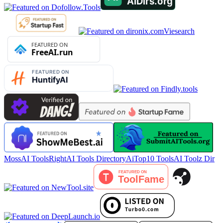
Viesearch
MossAI Tools
RightAI Tools Directory
AiTop10 Tools
AI Toolz Dir