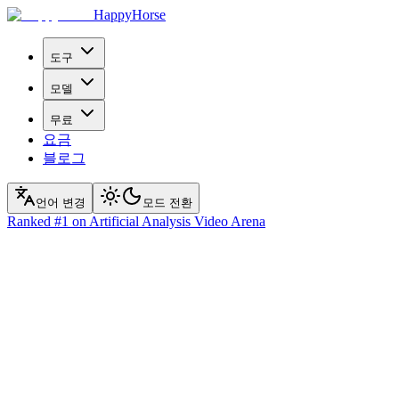
HappyHorse
도구
모델
무료
요금
블로그
언어 변경
모드 전환
Ranked
#1
on Artificial Analysis Video Arena