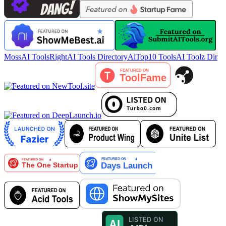
MossAI Tools
RightAI Tools Directory
AiTop10 Tools
AI Toolz Dir