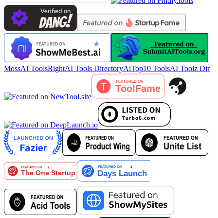
MossAI Tools
RightAI Tools Directory
AiTop10 Tools
AI Toolz Dir