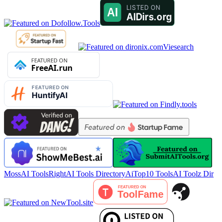
Viesearch
MossAI Tools
RightAI Tools Directory
AiTop10 Tools
AI Toolz Dir