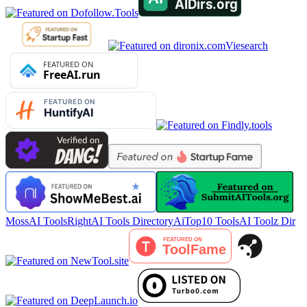
Viesearch
MossAI Tools
RightAI Tools Directory
AiTop10 Tools
AI Toolz Dir