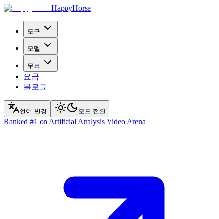
HappyHorse
도구
모델
무료
요금
블로그
언어 변경
모드 전환
Ranked
#1
on Artificial Analysis Video Arena