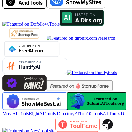
Viesearch
MossAI Tools
RightAI Tools Directory
AiTop10 Tools
AI Toolz Dir