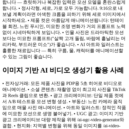
합니다 — 흐릿하거나 복잡한 입력은 모션 모델을 혼란스럽게
합니다. • 정사각형, 세로, 가로 모두 가능합니다. 9:16으로 내
보낼 계획이라면 어색한 크롭을 피하기 위해 세로 이미지에서
시작하세요. • 제품 컷은 아름답게 애니메이션됩니다: 턴테이
블 회전, 느린 푸시인, 미묘한 조명 변화가 거의 프롬프트 노력
없이 시네마틱하게 보입니다. • 인물 사진은 드라마틱한 모션
보다는 미묘한 프롬프트("살짝 고개 돌림, 바람에 흩날리는 머
리카락, 부드러운 미소")가 좋습니다. • AI 아트와 일러스트는
훌륭한 재료입니다 — 특히 구름, 물, 캐릭터를 애니메이션할
수 있는 그림이 좋습니다.
이미지 기반 AI 비디오 생성기 활용 사례
• 전자상거래: 모든 제품 사진을 PDP용 5초 히어로 비디오로
애니메이션. • 소셜 콘텐츠: 재촬영 없이 최고의 사진을 TikTok
과 Reels 클립으로 변환. • 광고 크리에이티브: 단일 제품 컷에
서 A/B 테스트용 모션 변형 생성. • 부동산: 느린 카메라 움직
임으로 매물 사진 애니메이션. • 아트와 일러스트: 정적인 작품
에 미묘한 모션으로 생명 불어넣기. • UGC 광고: 이미지 기반
광고 크리에이티브 대량 제작을 위해 /ai-ugc-video-generator와
결합. • 현지화: 지역별 변형을 위해 동일 이미지를 /ai-video-