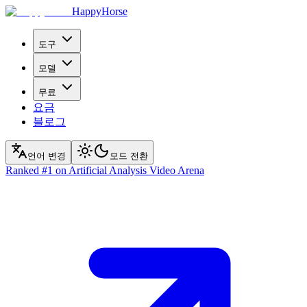
HappyHorse
도구
모델
무료
요금
블로그
언어 변경
모드 전환
Ranked
#1
on Artificial Analysis Video Arena