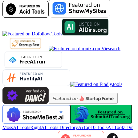
Viesearch
MossAI Tools
RightAI Tools Directory
AiTop10 Tools
AI Toolz Dir