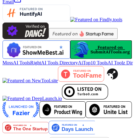
Email
MossAI Tools
RightAI Tools Directory
AiTop10 Tools
AI Toolz Dir