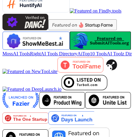
MossAI Tools
RightAI Tools Directory
AiTop10 Tools
AI Toolz Dir