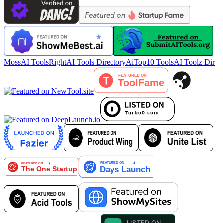
MossAI Tools
RightAI Tools Directory
AiTop10 Tools
AI Toolz Dir