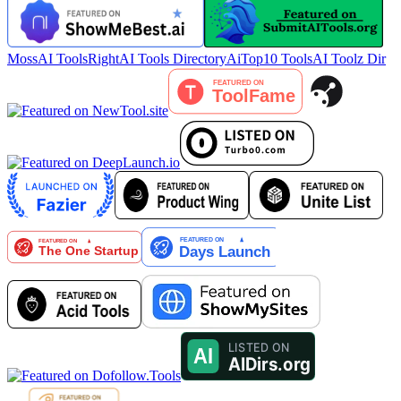
MossAI Tools
RightAI Tools Directory
AiTop10 Tools
AI Toolz Dir