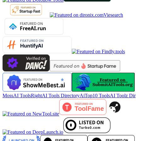
Viesearch
MossAI Tools
RightAI Tools Directory
AiTop10 Tools
AI Toolz Dir