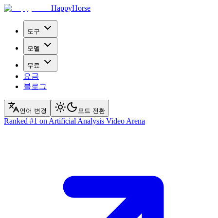
HappyHorse
도구
모델
무료
요금
블로그
언어 변경
모드 전환
Ranked
#1
on Artificial Analysis Video Arena