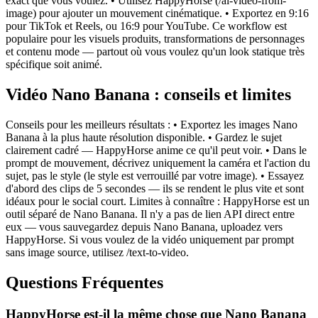
exact que vous voulez. • Utilisez HappyHorse (/ai-video-from-
image) pour ajouter un mouvement cinématique. • Exportez en 9:16
pour TikTok et Reels, ou 16:9 pour YouTube. Ce workflow est
populaire pour les visuels produits, transformations de personnages
et contenu mode — partout où vous voulez qu'un look statique très
spécifique soit animé.
Vidéo Nano Banana : conseils et limites
Conseils pour les meilleurs résultats : • Exportez les images Nano
Banana à la plus haute résolution disponible. • Gardez le sujet
clairement cadré — HappyHorse anime ce qu'il peut voir. • Dans le
prompt de mouvement, décrivez uniquement la caméra et l'action du
sujet, pas le style (le style est verrouillé par votre image). • Essayez
d'abord des clips de 5 secondes — ils se rendent le plus vite et sont
idéaux pour le social court. Limites à connaître : HappyHorse est un
outil séparé de Nano Banana. Il n'y a pas de lien API direct entre
eux — vous sauvegardez depuis Nano Banana, uploadez vers
HappyHorse. Si vous voulez de la vidéo uniquement par prompt
sans image source, utilisez /text-to-video.
Questions Fréquentes
HappyHorse est-il la même chose que Nano Banana