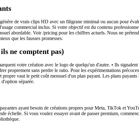
ants
it : génère de vrais clips HD avec un filigrane minimal ou aucun pour évalu
s d'usage commercial inclus. Si votre objectif est du contenu professio
el abordable. Voir /pricing pour les chiffres actuels. Nous ne prétendr
mieux que les fausses promesses.
 ils ne comptent pas)
marquent votre création avec le logo de quelqu'un d'autre. • Ils signalent
cadrer proprement sans perdre le ratio. Pour les expérimentations précoce
port propre vaut le petit coût mensuel d'un plan payant. Les plans payan
 d'option séparée.
bs payantes ayant besoin de créations propres pour Meta, TikTok et YouT
de échelle. Si vous voulez essayer avant de passer premium, commencez p
bliothèque.