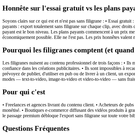
Honnête sur l'essai gratuit vs les plans pay
Soyons clairs sur ce qui est et n'est pas sans filigrane : • Essai gratu
payants : export totalement sans filigrane sur chaque clip, avec droit
payant est le bon niveau. Les plans payants commencent à un prix mensu
économiquement possible. Elle ne l'est pas. Les prix honnêtes valent 
Pourquoi les filigranes comptent (et quand
Les filigranes nuisent au contenu professionnel de trois façons : • Ils 
confiance dans les créations publicitaires. • Ils sont impossibles à re
prévoyez de publier, d'utiliser en pub ou de livrer à un client, un ex
modes — text-to-video, image-to-video et video-to-video — sans frais
Pour qui c'est
• Freelances et agences livrant du contenu client. • Acheteurs de pu
monétisé. • Boutiques e-commerce diffusant des vidéos produits à gran
le passage premium débloque l'export sans filigrane sur toute votre bi
Questions Fréquentes