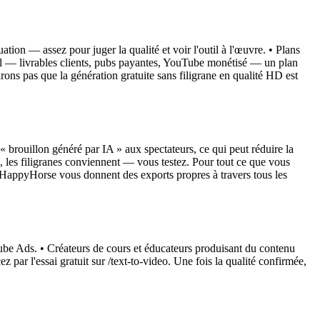
ation — assez pour juger la qualité et voir l'outil à l'œuvre. • Plans
nnel — livrables clients, pubs payantes, YouTube monétisé — un plan
ons pas que la génération gratuite sans filigrane en qualité HD est
 « brouillon généré par IA » aux spectateurs, ce qui peut réduire la
s, les filigranes conviennent — vous testez. Pour tout ce que vous
ts HappyHorse vous donnent des exports propres à travers tous les
ube Ads. • Créateurs de cours et éducateurs produisant du contenu
ar l'essai gratuit sur /text-to-video. Une fois la qualité confirmée,