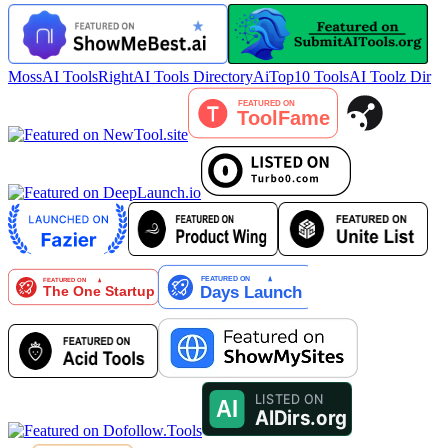
MossAI Tools
RightAI Tools Directory
AiTop10 Tools
AI Toolz Dir