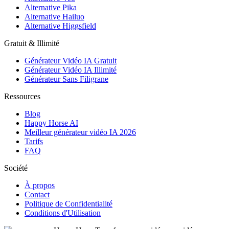
Alternative Pika
Alternative Hailuo
Alternative Higgsfield
Gratuit & Illimité
Générateur Vidéo IA Gratuit
Générateur Vidéo IA Illimité
Générateur Sans Filigrane
Ressources
Blog
Happy Horse AI
Meilleur générateur vidéo IA 2026
Tarifs
FAQ
Société
À propos
Contact
Politique de Confidentialité
Conditions d'Utilisation