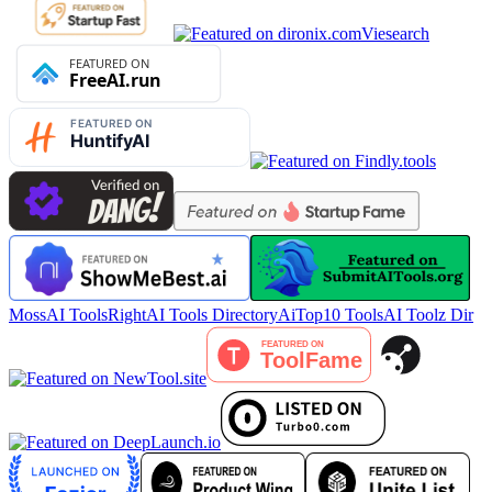
Viesearch
MossAI Tools
RightAI Tools Directory
AiTop10 Tools
AI Toolz Dir