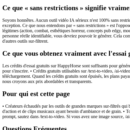
Ce que « sans restrictions » signifie vraime
Soyons honnêtes. Aucun outil vidéo IA sérieux n'est 100% sans restri
exception. Ce que nous entendons par « sans restrictions » est l'oppo
légitimes (action, combat, esthétiques horreur, concepts pub edgy, mo
personne réelle identifiable, vous devriez pouvoir le générer. Cela co
d'autres outils sur-filtrent.
Ce que vous obtenez vraiment avec l'essai 
Les crédits d'essai gratuits sur HappyHorse sont suffisants pour génére
pour s'inscrire. • Crédits gratuits utilisables sur /text-to-video, /ai-
téléchargement. Quand les crédits gratuits sont épuisés, les plans pay
nous croyons aux prix abordables et transparents.
Pour qui est cette page
• Créateurs échaudés par les outils de grandes marques sur-filtrés qui 
d'action et de clips musicaux ayant besoin d'ambiance et de grain. • 
prompt, sautez dans /text-to-video. Si vous avez une image source, /ai
Questions Fréquentes