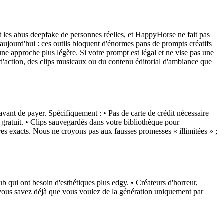
 les abus deepfake de personnes réelles, et HappyHorse ne fait pas
aujourd'hui : ces outils bloquent d'énormes pans de prompts créatifs
e approche plus légère. Si votre prompt est légal et ne vise pas une
 d'action, des clips musicaux ou du contenu éditorial d'ambiance que
avant de payer. Spécifiquement : • Pas de carte de crédit nécessaire
ai gratuit. • Clips sauvegardés dans votre bibliothèque pour
res exacts. Nous ne croyons pas aux fausses promesses « illimitées » ;
ub qui ont besoin d'esthétiques plus edgy. • Créateurs d'horreur,
i vous savez déjà que vous voulez de la génération uniquement par