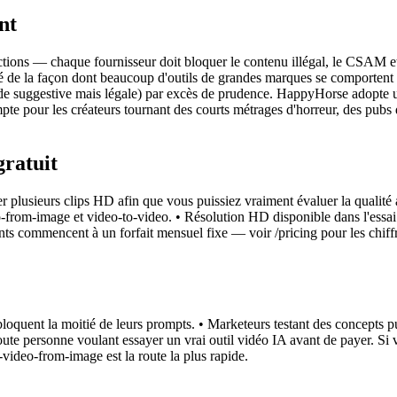
nt
ctions — chaque fournisseur doit bloquer le contenu illégal, le CSAM et
sé de la façon dont beaucoup d'outils de grandes marques se comportent 
de suggestive mais légale) par excès de prudence. HappyHorse adopte un
mpte pour les créateurs tournant des courts métrages d'horreur, des pubs
gratuit
r plusieurs clips HD afin que vous puissiez vraiment évaluer la qualité 
video-from-image et video-to-video. • Résolution HD disponible dans l'ess
ants commencent à un forfait mensuel fixe — voir /pricing pour les chiff
bloquent la moitié de leurs prompts. • Marketeurs testant des concepts p
Toute personne voulant essayer un vrai outil vidéo IA avant de payer. S
-video-from-image est la route la plus rapide.