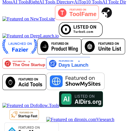
MossAI Tools
RightAI Tools Directory
AiTop10 Tools
AI Toolz Dir
Viesearch