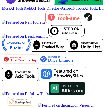
MossAI Tools
RightAI Tools Directory
AiTop10 Tools
AI Toolz Dir
Viesearch