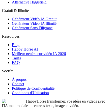
Alternative Higgsfield
Gratuit & Illimité
Générateur Vidéo IA Gratuit
Générateur Vidéo IA Illimité
Générateur Sans Filigrane
Ressources
Blog
Happy Horse AI
Meilleur générateur vidéo IA 2026
Tarifs
FAQ
Société
À propos
Contact
Politique de Confidentialité
Conditions d'Utilisation
HappyHorse
Transformez vos idées en vidéos avec
l'IA multimodale — entrées texte, image et vidéo.