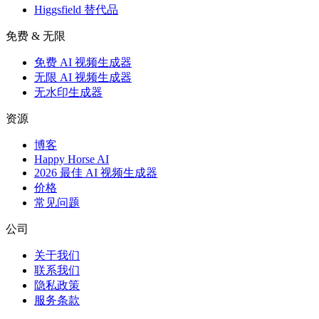
Higgsfield 替代品
免费 & 无限
免费 AI 视频生成器
无限 AI 视频生成器
无水印生成器
资源
博客
Happy Horse AI
2026 最佳 AI 视频生成器
价格
常见问题
公司
关于我们
联系我们
隐私政策
服务条款