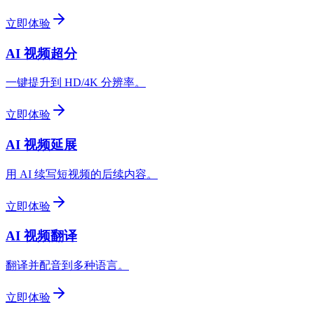
立即体验
AI 视频超分
一键提升到 HD/4K 分辨率。
立即体验
AI 视频延展
用 AI 续写短视频的后续内容。
立即体验
AI 视频翻译
翻译并配音到多种语言。
立即体验