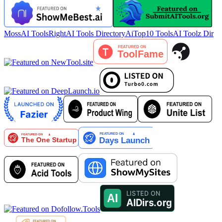
MossAI Tools
RightAI Tools Directory
AiTop10 Tools
AI Toolz Dir