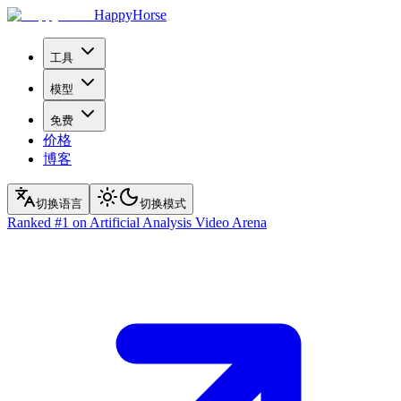
HappyHorse
工具
模型
免费
价格
博客
切换语言
切换模式
Ranked
#1
on Artificial Analysis Video Arena