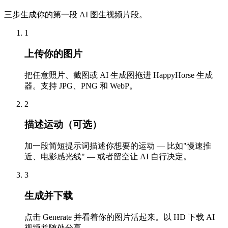
三步生成你的第一段 AI 图生视频片段。
1
上传你的图片
把任意照片、截图或 AI 生成图拖进 HappyHorse 生成
器。支持 JPG、PNG 和 WebP。
2
描述运动（可选）
加一段简短提示词描述你想要的运动 — 比如"慢速推
近、电影感光线" — 或者留空让 AI 自行决定。
3
生成并下载
点击 Generate 并看着你的图片活起来。以 HD 下载 AI
视频并随处分享。