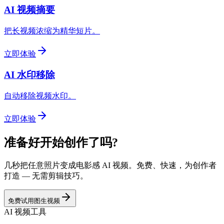
AI 视频摘要
把长视频浓缩为精华短片。
立即体验
AI 水印移除
自动移除视频水印。
立即体验
准备好开始创作了吗?
几秒把任意照片变成电影感 AI 视频。免费、快速，为创作者
打造 — 无需剪辑技巧。
免费试用图生视频
AI 视频工具