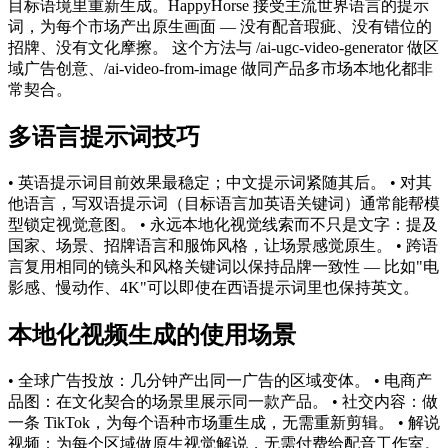
目标语境里重新生成。HappyHorse 接受主流世界语言的提示
词，为每个市场产出原生画面 — 没有配音瑕疵、没有错位的
招牌、没有文化摩擦。 这个方法与 /ai-ugc-video-generator 做区
域广告创意、/ai-video-from-image 做同产品多市场本地化都非
常契合。
多语言提示词技巧
• 英语提示词目前效果最稳定；中文提示词紧随其后。 • 对其
他语言，写双语提示词（目标语言加英语关键词）通常能帮模
型锁定视觉意图。 • 永远本地化视觉线索而不只是文字：提及
国家、场景、招牌语言和服饰风格，让场景感觉原生。 • 跨语
言复用相同的镜头和风格关键词以保持品牌一致性 — 比如"电
影感、慢动作、4K"可以即使在西语提示词里也保持英文。
本地化视频生成的使用场景
• 全球广告投放：几分钟产出同一广告的区域变体。 • 电商产
品图：在文化契合的场景里展示同一款产品。 • 社交内容：做
一条 TikTok，为每个语种市场重生成，无需重新剪辑。 • 解说
视频：为每个区域做原生视觉解说，无需付费给配音工作室。