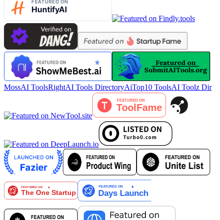
MossAI Tools
RightAI Tools Directory
AiTop10 Tools
AI Toolz Dir