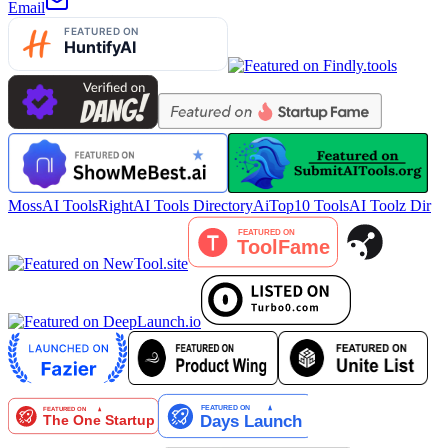
Email
MossAI Tools
RightAI Tools Directory
AiTop10 Tools
AI Toolz Dir