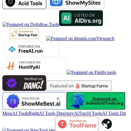
Viesearch
MossAI Tools
RightAI Tools Directory
AiTop10 Tools
AI Toolz Dir