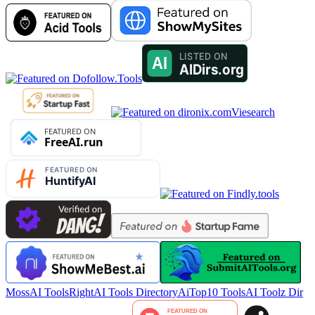
Viesearch
MossAI Tools
RightAI Tools Directory
AiTop10 Tools
AI Toolz Dir