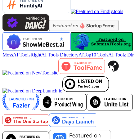
MossAI Tools
RightAI Tools Directory
AiTop10 Tools
AI Toolz Dir