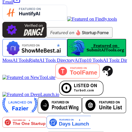
Email
MossAI Tools
RightAI Tools Directory
AiTop10 Tools
AI Toolz Dir