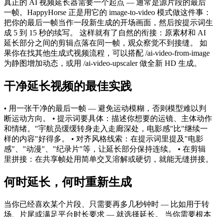
真正的 AI 视频延长器需要一个起点 — 通常是源片段的最后
一帧。HappyHorse 正是用它的 image-to-video 模式做这件事：
把你的最后一帧当作一段新生成的开场画面，然后按提示词生
成 5 到 15 秒的续写。 这样就有了自然的衔接：原素材和 AI
延长部分之间的剪辑点落在同一帧，观众察觉不到接缝。 如
果你在找其他生成式视频流程，可以搭配 /ai-video-from-image
为静图增加动态，或用 /ai-video-upscaler 做全新 HD 生成。
干净延长视频的最佳实践
• 用一张干净的最后一帧 — 避免运动模糊，否则模型难以判
断运动方向。 • 提示词要具体：描述你想要的运镜、主体动作
和情绪。"宇航员缓缓转身走入走廊深处，电影感"比"继续一
样的内容"好得多。 • 对齐风格线索：在提示词里提及"电影
感"、"动漫"、"纪录片"等，让延长部分保持连续。 • 在剪辑
里拼接：在共享帧处用简单交叉溶解或硬切，就能无缝拼接。
何时延长，何时重新生成
当你已经喜欢某个片段、只需要再多几秒钟时 — 比如用于转
场、片尾或满足平台时长要求 — 就选择延长。 当你需要根本