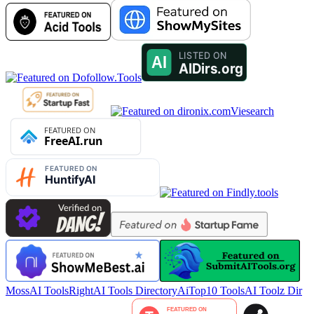
Viesearch
MossAI Tools
RightAI Tools Directory
AiTop10 Tools
AI Toolz Dir