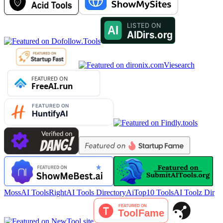
Viesearch
MossAI Tools
RightAI Tools Directory
AiTop10 Tools
AI Toolz Dir