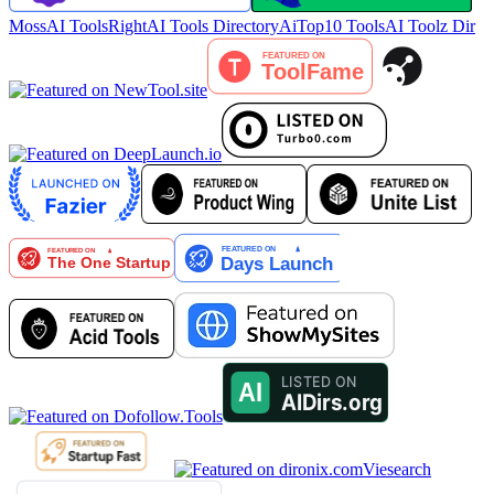
MossAI Tools
RightAI Tools Directory
AiTop10 Tools
AI Toolz Dir
Viesearch