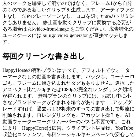
人のマークを編集して消すのではなく、フレーム1から自分
のものである新しいクリップを生成します。アーティファク
トなし、法的グレーゾーンなし、ロゴを隠すためのトリミン
グもありません。 静止画を動くクリップに変換する必要が
ある場合は /ai-video-from-image をご覧ください。広告特化の
ユースケースには /ai-ugc-video-generator が直接マッチしま
す。
毎回クリーンな書き出し
HappyHorseの有料プランはすべて、デフォルトでウォータ
ーマークなしの動画を書き出します。バッジも、コーナーロ
ゴも、フレームに焼き込まれたタグもありません。選択した
アスペクト比で720pまたは1080pの完全なレンダリング領域
が得られます。 無料プランのクリップには、お試し中に小
さなブランドマークが含まれる場合があります — アップグ
レードすれば、過去および将来のすべての書き出しで即座に
削除されます。再レンダリングも、アカウント操作も、AI
動画ウォーターマークリムーバーのパスも不要です。 これ
により、HappyHorseは広告、クライアント納品物、YouTube
収益化コンテンツ、有料ソーシャルキャンペーンで安心して