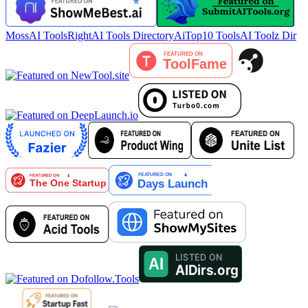
MossAI Tools
RightAI Tools Directory
AiTop10 Tools
AI Toolz Dir