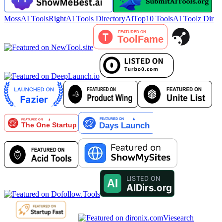
MossAI Tools
RightAI Tools Directory
AiTop10 Tools
AI Toolz Dir
Viesearch