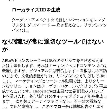
ローカライズHDを生成
ターゲットアスペクト比で新しいバージョンをレンダ
リングしダウンロード — 吹き替えなし、リップシンク
パスなし。
なぜ翻訳が常に適切なツールではない
か
AI動画トランスレーターは既存のクリップを再吹き替えま
たは字幕化します。それはトーキングヘッドコンテンツには
機能しますが、ビジュアルには苦労します：看板は元の言語
のままで、文化的参照がずれ、リップシンクがしばしば壊れ
ます。 マーケティングとソーシャル動画では、よりクリー
ンなソリューションはターゲットロケールでクリップを再生
成することです。HappyHorseは主要な世界言語のプロンプ
トを受け入れ、各市場向けのネイティブビジュアルを生成し
ます — 吹き替えアーティファクトなし、不一致の看板な
し、文化的摩擦なし。 このアプローチは地域広告クリエイ