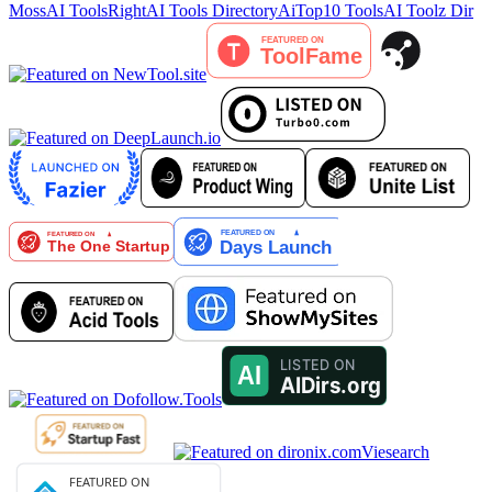
MossAI Tools
RightAI Tools Directory
AiTop10 Tools
AI Toolz Dir
Viesearch