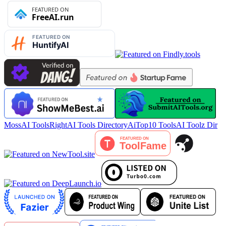
MossAI Tools
RightAI Tools Directory
AiTop10 Tools
AI Toolz Dir