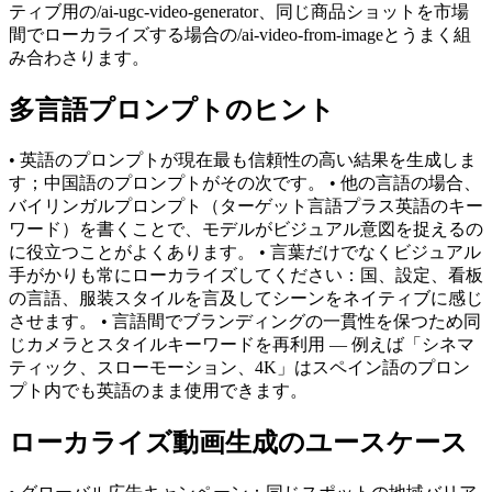
ティブ用の/ai-ugc-video-generator、同じ商品ショットを市場
間でローカライズする場合の/ai-video-from-imageとうまく組
み合わさります。
多言語プロンプトのヒント
• 英語のプロンプトが現在最も信頼性の高い結果を生成しま
す；中国語のプロンプトがその次です。 • 他の言語の場合、
バイリンガルプロンプト（ターゲット言語プラス英語のキー
ワード）を書くことで、モデルがビジュアル意図を捉えるの
に役立つことがよくあります。 • 言葉だけでなくビジュアル
手がかりも常にローカライズしてください：国、設定、看板
の言語、服装スタイルを言及してシーンをネイティブに感じ
させます。 • 言語間でブランディングの一貫性を保つため同
じカメラとスタイルキーワードを再利用 — 例えば「シネマ
ティック、スローモーション、4K」はスペイン語のプロン
プト内でも英語のまま使用できます。
ローカライズ動画生成のユースケース