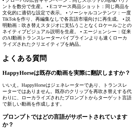
• グローバル広告キャンペーン：同じスポットの地域バリア
ントを数分で生産。 • Eコマース商品ショット：同じ商品を
文化的に適切な設定で表示。 • ソーシャルコンテンツ：一度
TikTokを作り、再編集なしで各言語市場向けに再生成。 • 説
明動画：吹き替えスタジオに支払うことなくロケールごとの
ネイティブビジュアル説明を生産。 • エージェンシー：従来
のAI動画トランスレーターパイプラインよりも速くローカ
ライズされたクリエイティブを納品。
よくある質問
HappyHorseは既存の動画を実際に翻訳しますか？
いいえ。HappyHorseはジェネレーターであり、トランスレ
ーターではありません。既存のクリップを再吹き替えする代
わりに、ローカライズされたプロンプトからターゲット言語
で新しい動画を作成します。
プロンプトではどの言語がサポートされています
か？