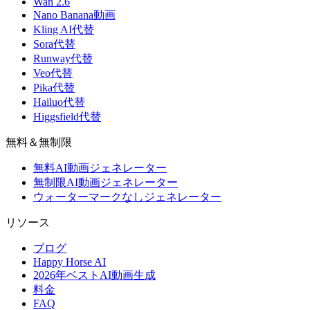
Wan 2.6
Nano Banana動画
Kling AI代替
Sora代替
Runway代替
Veo代替
Pika代替
Hailuo代替
Higgsfield代替
無料＆無制限
無料AI動画ジェネレーター
無制限AI動画ジェネレーター
ウォーターマークなしジェネレーター
リソース
ブログ
Happy Horse AI
2026年ベストAI動画生成
料金
FAQ