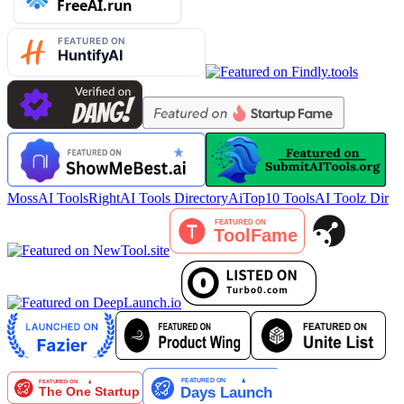
MossAI Tools
RightAI Tools Directory
AiTop10 Tools
AI Toolz Dir