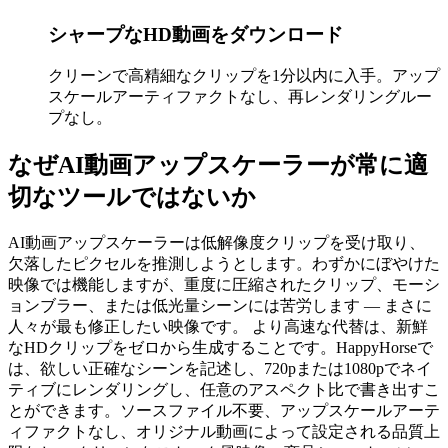
シャープなHD動画をダウンロード
クリーンで高精細なクリップを1分以内に入手。アップ
スケールアーティファクトなし、再レンダリングルー
プなし。
なぜAI動画アップスケーラーが常に適
切なツールではないか
AI動画アップスケーラーは低解像度クリップを受け取り、
欠落したピクセルを推測しようとします。わずかにぼやけた
映像では機能しますが、重度に圧縮されたクリップ、モーシ
ョンブラー、または低光量シーンには苦労します — まさに
人々が最も修正したい映像です。 より高速な代替は、新鮮
なHDクリップをゼロから生成することです。HappyHorseで
は、欲しい正確なシーンを記述し、720pまたは1080pでネイ
ティブにレンダリングし、任意のアスペクト比で書き出すこ
とができます。ソースファイル不要、アップスケールアーテ
ィファクトなし、オリジナル動画によって設定される品質上