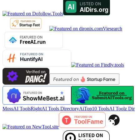
Viesearch
MossAI Tools
RightAI Tools Directory
AiTop10 Tools
AI Toolz Dir