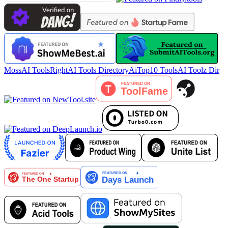
MossAI Tools
RightAI Tools Directory
AiTop10 Tools
AI Toolz Dir