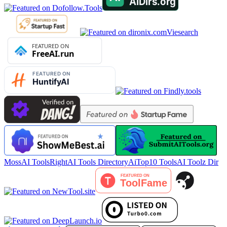
Viesearch
MossAI Tools
RightAI Tools Directory
AiTop10 Tools
AI Toolz Dir