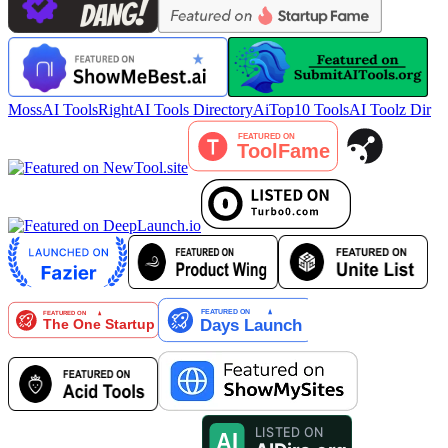
MossAI Tools
RightAI Tools Directory
AiTop10 Tools
AI Toolz Dir