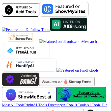
Viesearch
MossAI Tools
RightAI Tools Directory
AiTop10 Tools
AI Toolz Dir