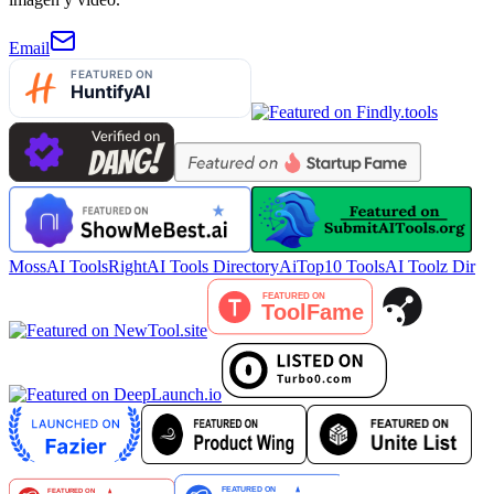
Email
MossAI Tools
RightAI Tools Directory
AiTop10 Tools
AI Toolz Dir