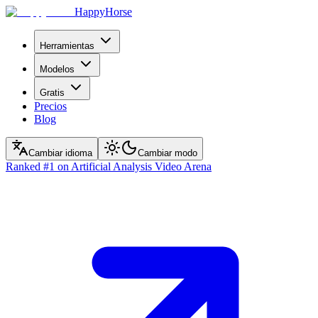
HappyHorse
Herramientas
Modelos
Gratis
Precios
Blog
Cambiar idioma
Cambiar modo
Ranked
#1
on Artificial Analysis Video Arena