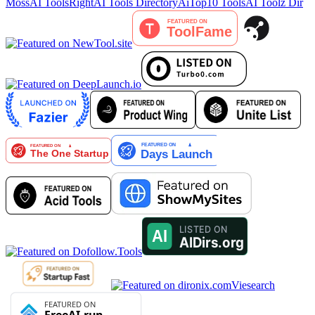
MossAI Tools
RightAI Tools Directory
AiTop10 Tools
AI Toolz Dir
Viesearch