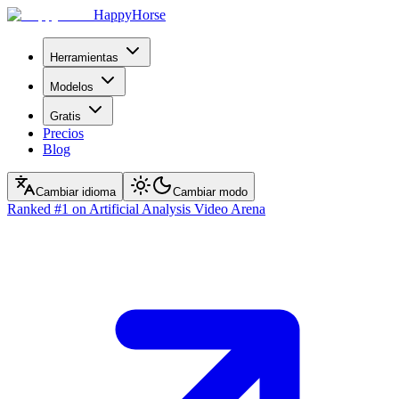
HappyHorse
Herramientas
Modelos
Gratis
Precios
Blog
Cambiar idioma
Cambiar modo
Ranked
#1
on Artificial Analysis Video Arena