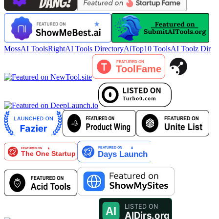
MossAI Tools
RightAI Tools Directory
AiTop10 Tools
AI Toolz Dir