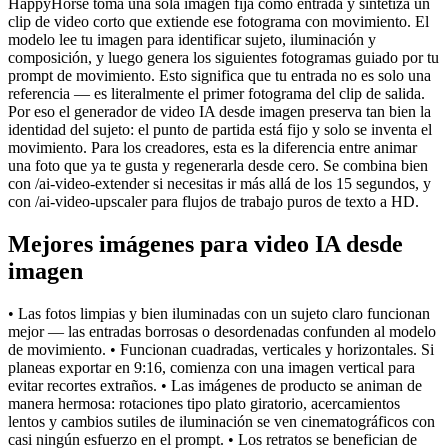
HappyHorse toma una sola imagen fija como entrada y sintetiza un
clip de video corto que extiende ese fotograma con movimiento. El
modelo lee tu imagen para identificar sujeto, iluminación y
composición, y luego genera los siguientes fotogramas guiado por tu
prompt de movimiento. Esto significa que tu entrada no es solo una
referencia — es literalmente el primer fotograma del clip de salida.
Por eso el generador de video IA desde imagen preserva tan bien la
identidad del sujeto: el punto de partida está fijo y solo se inventa el
movimiento. Para los creadores, esta es la diferencia entre animar
una foto que ya te gusta y regenerarla desde cero. Se combina bien
con /ai-video-extender si necesitas ir más allá de los 15 segundos, y
con /ai-video-upscaler para flujos de trabajo puros de texto a HD.
Mejores imágenes para video IA desde
imagen
• Las fotos limpias y bien iluminadas con un sujeto claro funcionan
mejor — las entradas borrosas o desordenadas confunden al modelo
de movimiento. • Funcionan cuadradas, verticales y horizontales. Si
planeas exportar en 9:16, comienza con una imagen vertical para
evitar recortes extraños. • Las imágenes de producto se animan de
manera hermosa: rotaciones tipo plato giratorio, acercamientos
lentos y cambios sutiles de iluminación se ven cinematográficos con
casi ningún esfuerzo en el prompt. • Los retratos se benefician de