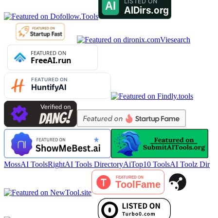
Viesearch
MossAI Tools
RightAI Tools Directory
AiTop10 Tools
AI Toolz Dir