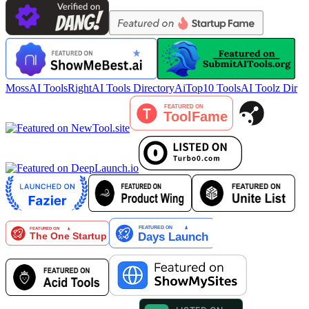
MossAI Tools
RightAI Tools Directory
AiTop10 Tools
AI Toolz Dir