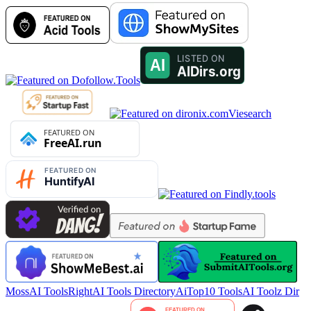
Viesearch
MossAI Tools
RightAI Tools Directory
AiTop10 Tools
AI Toolz Dir