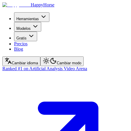
HappyHorse
Herramientas
Modelos
Gratis
Precios
Blog
Cambiar idioma
Cambiar modo
Ranked
#1
on Artificial Analysis Video Arena