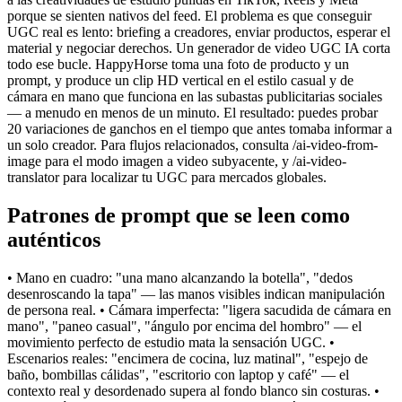
porque se sienten nativos del feed. El problema es que conseguir
UGC real es lento: briefing a creadores, enviar productos, esperar el
material y negociar derechos. Un generador de video UGC IA corta
todo ese bucle. HappyHorse toma una foto de producto y un
prompt, y produce un clip HD vertical en el estilo casual y de
cámara en mano que funciona en las subastas publicitarias sociales
— a menudo en menos de un minuto. El resultado: puedes probar
20 variaciones de ganchos en el tiempo que antes tomaba informar a
un solo creador. Para flujos relacionados, consulta /ai-video-from-
image para el modo imagen a video subyacente, y /ai-video-
translator para localizar tu UGC para mercados globales.
Patrones de prompt que se leen como
auténticos
• Mano en cuadro: "una mano alcanzando la botella", "dedos
desenroscando la tapa" — las manos visibles indican manipulación
de persona real. • Cámara imperfecta: "ligera sacudida de cámara en
mano", "paneo casual", "ángulo por encima del hombro" — el
movimiento perfecto de estudio mata la sensación UGC. •
Escenarios reales: "encimera de cocina, luz matinal", "espejo de
baño, bombillas cálidas", "escritorio con laptop y café" — el
contexto real y desordenado supera al fondo blanco sin costuras. •