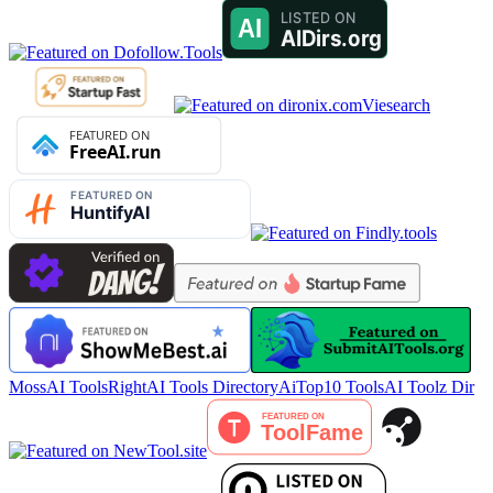
Viesearch
MossAI Tools
RightAI Tools Directory
AiTop10 Tools
AI Toolz Dir