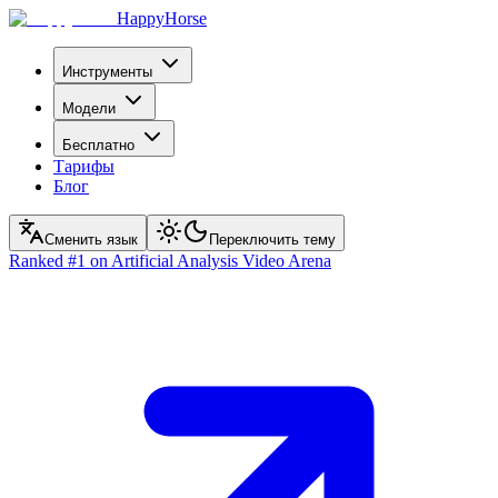
HappyHorse
Инструменты
Модели
Бесплатно
Тарифы
Блог
Сменить язык
Переключить тему
Ranked
#1
on Artificial Analysis Video Arena