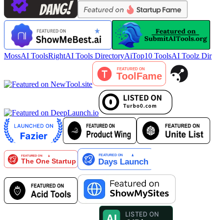
MossAI Tools
RightAI Tools Directory
AiTop10 Tools
AI Toolz Dir