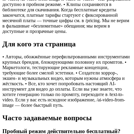
доступно в пробном режиме. • Клипы сохраняются в
библиотеке для скачивания. Когда бесплатные кредиты
закончатся, платные тарифы стартуют с фиксированной
месячной платы — точные цифры см. в /pricing. Мы не верим
в фальшивые «безлимитные» обещания; мы верим в
доступные и прозрачные цены.
Для кого эта страница
• Авторы, обожжённые перефильтрованными инструментами
крупных брендов, блокирующими половину их промптов. •
Маркетологи, тестирующие рекламные концепции,
требующие более смелой эстетики. • Создатели хоррор-,
экшен- и музыкальных видео, которым нужны атмосфера и
жёсткость. • Все, кто хочет попробовать настоящий AI-
инструмент для видео до оплаты. Если вы уже знаете, что
хотите генерацию только по промпту, переходите в /text-to-
video. Если у вас есть исходное изображение, /ai-video-from-
image — более быстрый путь.
Часто задаваемые вопросы
Пробный режим действительно бесплатный?