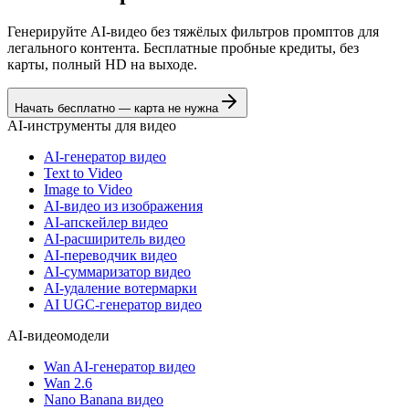
Генерируйте AI-видео без тяжёлых фильтров промптов для
легального контента. Бесплатные пробные кредиты, без
карты, полный HD на выходе.
Начать бесплатно — карта не нужна
AI-инструменты для видео
AI-генератор видео
Text to Video
Image to Video
AI-видео из изображения
AI-апскейлер видео
AI-расширитель видео
AI-переводчик видео
AI-суммаризатор видео
AI-удаление вотермарки
AI UGC-генератор видео
AI-видеомодели
Wan AI-генератор видео
Wan 2.6
Nano Banana видео