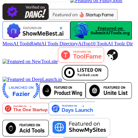
MossAI Tools
RightAI Tools Directory
AiTop10 Tools
AI Toolz Dir