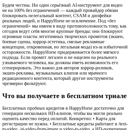
Будем честны. Ни один серьёзный AI-инструмент для видео
не на 100% без ограничений — каждый провайдер обязан
блокировать нелегальный контент, CSAM и дипфейки
реальных людей, и HappyHorse не исключение. Под «без
ограничений» мы имеем в виду противоположность тому, как
сегодня ведут себя многие крупные бренды: они блокируют
огромные пласты легитимных творческих промптов (экшен,
боевые сцены, хоррор-эстетика, смелые рекламные
концепции, откровенная, но легальная мода) из-за избыточной
осторожности. HappyHorse придерживается более мягкого
подхода. Если промпт легален и не нацелен на реального
узнаваемого человека, вы должны иметь возможность его
сгенерировать. Это важно для авторов хоррор-роликов,
экшен-рекламы, музыкальных клипов или мрачного
редакционного контента, который другие инструменты
чрезмерно фильтруют.
Что вы получаете в бесплатном триале
Бесплатных пробных кредитов в HappyHorse достаточно для
генерации нескольких HD-клипов, чтобы вы могли реально
оценить качество перед оплатой. Конкретно: • Карта для
регистрации не нужна. • Бесплатные кредиты работают в /text-
to-video, /ai-video-from-image и video-to-video. • HD-разрешение