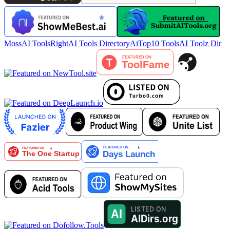
MossAI Tools
RightAI Tools Directory
AiTop10 Tools
AI Toolz Dir