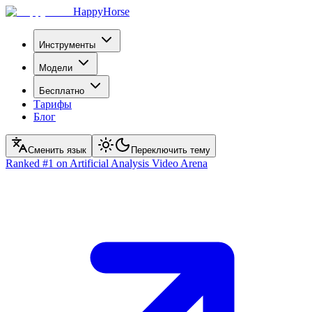
HappyHorse
Инструменты
Модели
Бесплатно
Тарифы
Блог
Сменить язык
Переключить тему
Ranked
#1
on Artificial Analysis Video Arena