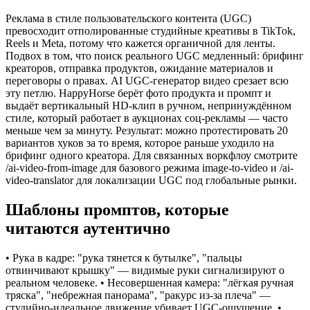
Реклама в стиле пользовательского контента (UGC)
превосходит отполированные студийные креативы в TikTok,
Reels и Meta, потому что кажется органичной для ленты.
Подвох в том, что поиск реального UGC медленный: брифинг
креаторов, отправка продуктов, ожидание материалов и
переговоры о правах. AI UGC-генератор видео срезает всю
эту петлю. HappyHorse берёт фото продукта и промпт и
выдаёт вертикальный HD-клип в ручном, непринуждённом
стиле, который работает в аукционах соц-рекламы — часто
меньше чем за минуту. Результат: можно протестировать 20
вариантов хуков за то время, которое раньше уходило на
брифинг одного креатора. Для связанных воркфлоу смотрите
/ai-video-from-image для базового режима image-to-video и /ai-
video-translator для локализации UGC под глобальные рынки.
Шаблоны промптов, которые
читаются аутентично
• Рука в кадре: "рука тянется к бутылке", "пальцы
отвинчивают крышку" — видимые руки сигнализируют о
реальном человеке. • Несовершенная камера: "лёгкая ручная
тряска", "небрежная панорама", "ракурс из-за плеча" —
студийно-идеальное движение убивает UGC-ощущение. •