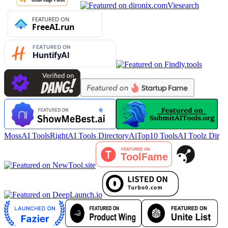
Viesearch
MossAI Tools
RightAI Tools Directory
AiTop10 Tools
AI Toolz Dir