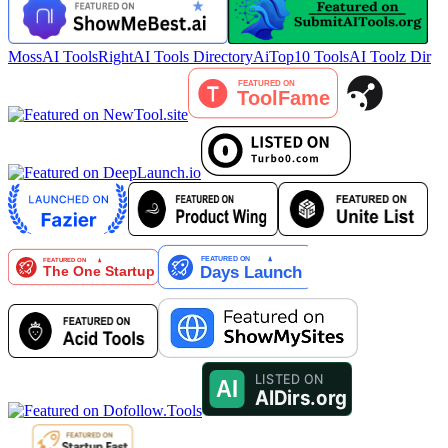
MossAI Tools
RightAI Tools Directory
AiTop10 Tools
AI Toolz Dir