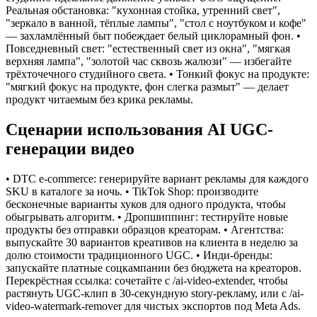
Реальная обстановка: "кухонная стойка, утренний свет",
"зеркало в ванной, тёплые лампы", "стол с ноутбуком и кофе"
— захламлённый быт побеждает белый циклорамный фон. •
Повседневный свет: "естественный свет из окна", "мягкая
верхняя лампа", "золотой час сквозь жалюзи" — избегайте
трёхточечного студийного света. • Тонкий фокус на продукте:
"мягкий фокус на продукте, фон слегка размыт" — делает
продукт читаемым без крика рекламы.
Сценарии использования AI UGC-
генерации видео
• DTC e-commerce: генерируйте вариант рекламы для каждого
SKU в каталоге за ночь. • TikTok Shop: производите
бесконечные варианты хуков для одного продукта, чтобы
обыгрывать алгоритм. • Дропшиппинг: тестируйте новые
продукты без отправки образцов креаторам. • Агентства:
выпускайте 30 вариантов креативов на клиента в неделю за
долю стоимости традиционного UGC. • Инди-бренды:
запускайте платные соцкампании без бюджета на креаторов.
Перекрёстная ссылка: сочетайте с /ai-video-extender, чтобы
растянуть UGC-клип в 30-секундную story-рекламу, или с /ai-
video-watermark-remover для чистых экспортов под Meta Ads.