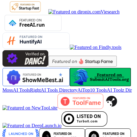
Viesearch
MossAI Tools
RightAI Tools Directory
AiTop10 Tools
AI Toolz Dir