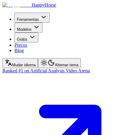
HappyHorse
Ferramentas
Modelos
Grátis
Preços
Blog
Mudar idioma
Alternar tema
Ranked
#1
on Artificial Analysis Video Arena