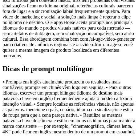
Isso funciona para conteúdo falado, mas tem problemas com visuais:
sinalizações ficam no idioma original, referências culturais parecem
fora de lugar e a sincronização labial frequentemente quebra. Para
vídeo de marketing e social, a solução mais limpa é regerar o clipe
no idioma de destino. O HappyHorse aceita prompts nos principais
idiomas do mundo e produz visuais nativos para cada mercado —
sem artefatos de dublagem, sem sinalização incompatível, sem atrito
cultural. Essa abordagem combina bem com /ai-ugc-video-generator
para criativos de anúncios regionais e /ai-video-from-image se você
quiser a mesma imagem de produto localizada em diferentes
mercados.
Dicas de prompt multilíngue
• Prompts em inglês atualmente produzem os resultados mais
confiáveis; prompts em chinês vêm logo em seguida. • Para outros
idiomas, escrever um prompt bilíngue (idioma de destino mais
palavras-chave em inglês) frequentemente ajuda o modelo a fixar a
intenção visual. • Sempre localize as referências visuais, não apenas
as palavras: mencione o país, cenário, idioma da sinalização e estilo
de roupa para que a cena pareça nativa. • Reutilize as mesmas
palavras-chave de câmera e estilo em todos os idiomas para manter a
marca consistente — por exemplo, "cinematográfico, câmera lenta,
4K" pode ficar em inglês mesmo dentro de um prompt em espanhol.