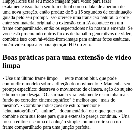
HappyHorse usa seu modo imagem para vídeo para fazer
exatamente isso: trata seu frame final como o take de abertura de
uma nova geração, então produz de 5 a 15 segundos de continuação
guiada pelo seu prompt. Isso oferece uma transição natural: o corte
entre seu material original e a extensão com IA acontece em um
frame compartilhado, então os espectadores não notam a emenda. Se
você está procurando outros fluxos de trabalho generativos de vídeo,
combine isso com /ai-video-from-image para animar fotos estáticas,
ou /ai-video-upscaler para geração HD do zero.
Boas práticas para uma extensão de vídeo
limpa
• Use um último frame limpo — evite motion blur, que pode
confundir o modelo sobre a direção do movimento. • Mantenha seu
prompt específico: descreva o movimento de câmera, ação do sujeito
e humor que deseja. "O astronauta vira lentamente e caminha mais
fundo no corredor, cinematográfico" é melhor que "mais do
mesmo". • Combine indicações de estilo: mencione
"cinematográfico", "anime", "documentário" ou o que quer que
combine com sua fonte para que a extensão pareça contínua. • Una
no seu editor: use uma dissolução simples ou um corte seco no
frame compartilhado para uma junção perfeita.