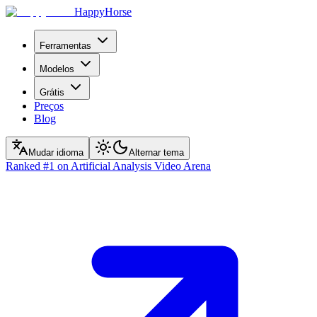
HappyHorse
Ferramentas
Modelos
Grátis
Preços
Blog
Mudar idioma
Alternar tema
Ranked
#1
on Artificial Analysis Video Arena