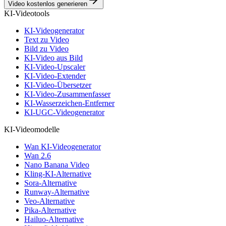
Video kostenlos generieren
KI-Videotools
KI-Videogenerator
Text zu Video
Bild zu Video
KI-Video aus Bild
KI-Video-Upscaler
KI-Video-Extender
KI-Video-Übersetzer
KI-Video-Zusammenfasser
KI-Wasserzeichen-Entferner
KI-UGC-Videogenerator
KI-Videomodelle
Wan KI-Videogenerator
Wan 2.6
Nano Banana Video
Kling-KI-Alternative
Sora-Alternative
Runway-Alternative
Veo-Alternative
Pika-Alternative
Hailuo-Alternative