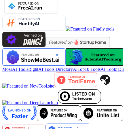
MossAI Tools
RightAI Tools Directory
AiTop10 Tools
AI Toolz Dir