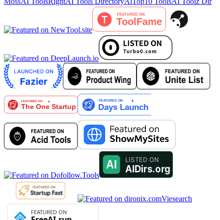
MossAI Tools
RightAI Tools Directory
AiTop10 Tools
AI Toolz Dir
Viesearch