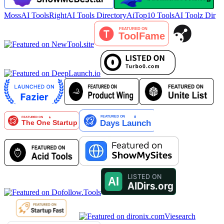
MossAI Tools
RightAI Tools Directory
AiTop10 Tools
AI Toolz Dir
Viesearch