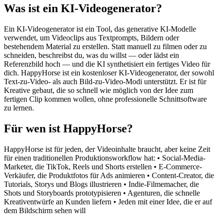
Was ist ein KI-Videogenerator?
Ein KI-Videogenerator ist ein Tool, das generative KI-Modelle
verwendet, um Videoclips aus Textprompts, Bildern oder
bestehendem Material zu erstellen. Statt manuell zu filmen oder zu
schneiden, beschreibst du, was du willst — oder lädst ein
Referenzbild hoch — und die KI synthetisiert ein fertiges Video für
dich. HappyHorse ist ein kostenloser KI-Videogenerator, der sowohl
Text-zu-Video- als auch Bild-zu-Video-Modi unterstützt. Er ist für
Kreative gebaut, die so schnell wie möglich von der Idee zum
fertigen Clip kommen wollen, ohne professionelle Schnittsoftware
zu lernen.
Für wen ist HappyHorse?
HappyHorse ist für jeden, der Videoinhalte braucht, aber keine Zeit
für einen traditionellen Produktionsworkflow hat: • Social-Media-
Marketer, die TikTok, Reels und Shorts erstellen • E-Commerce-
Verkäufer, die Produktfotos für Ads animieren • Content-Creator, die
Tutorials, Storys und Blogs illustrieren • Indie-Filmemacher, die
Shots und Storyboards prototypisieren • Agenturen, die schnelle
Kreativentwürfe an Kunden liefern • Jeden mit einer Idee, die er auf
dem Bildschirm sehen will